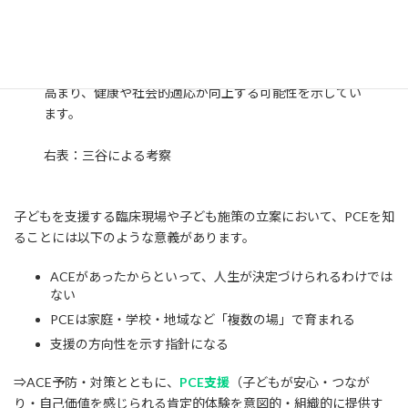
PCEのエビデンスは、子どもが
「安心」「つながり」
「自己価値」
を感じられる経験を積むことで、回復力が
高まり、健康や社会的適応が向上する可能性を示してい
ます。
右表：三谷による考察
子どもを支援する臨床現場や子ども施策の立案において、PCEを知
ることには以下のような意義があります。
ACEがあったからといって、人生が決定づけられるわけでは
ない
PCEは家庭・学校・地域など「複数の場」で育まれる
支援の方向性を示す指針になる
⇒ACE予防・対策とともに、
PCE支援
（子どもが安心・つなが
り・自己価値を感じられる肯定的体験を意図的・組織的に提供す